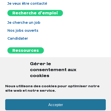
Je veux être contacté
Recherche d’emploi
Je cherche un job
Nos jobs ouverts
Candidater
Ressources
L’esprit BAO
Gérer le
Notre blog
consentement aux
L'antisèche
cookies
Le guide du candidat
Nous utilisons des cookies pour optimiser notre
site web et notre service.
Notre MasterClass
Accepter
Mentions légales