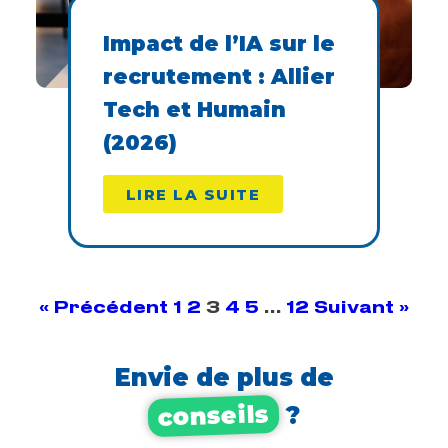
Impact de l’IA sur le
recrutement : Allier
Tech et Humain
(2026)
LIRE LA SUITE
« Précédent
1
2
3
4
5
…
12
Suivant »
Envie de plus de
conseils
?