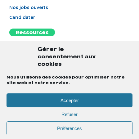
Nos jobs ouverts
Candidater
Ressources
L’esprit BAO
Gérer le
Notre blog
consentement aux
L'antisèche
cookies
Le guide du candidat
Nous utilisons des cookies pour optimiser notre
site web et notre service.
Notre MasterClass
Accepter
Mentions légales
Gestion des cookies
Refuser
Politique de confidentialité
Préférences
Contact