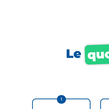
quo
Le
1