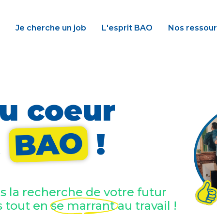
Je cherche un job
L'esprit BAO
Nos ressou
u coeur
BAO
t
!
la recherche de votre futur
s tout en se marrant au travail !