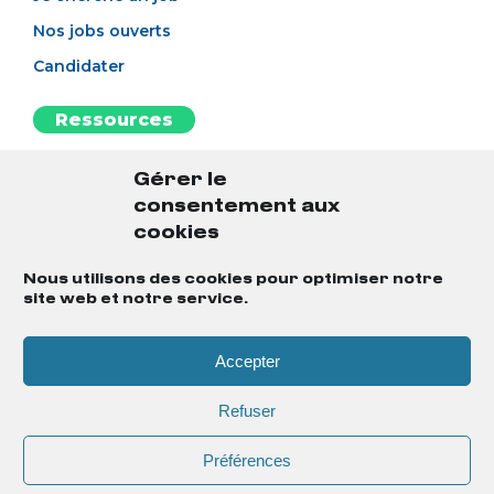
Nos jobs ouverts
Candidater
Ressources
L’esprit BAO
Gérer le
Notre blog
consentement aux
L'antisèche
cookies
Le guide du candidat
Nous utilisons des cookies pour optimiser notre
site web et notre service.
Notre MasterClass
Accepter
Mentions légales
Gestion des cookies
Refuser
Politique de confidentialité
Préférences
Contact