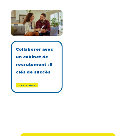
Collaborer avec
un cabinet de
recrutement : 5
clés de succès
LIRE LA SUITE