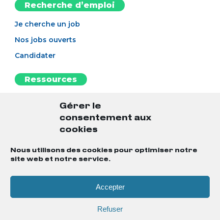
Recherche d’emploi
Je cherche un job
Nos jobs ouverts
Candidater
Ressources
L’esprit BAO
Gérer le
Notre blog
consentement aux
L'antisèche
cookies
Le guide du candidat
Nous utilisons des cookies pour optimiser notre
site web et notre service.
Notre MasterClass
Accepter
Mentions légales
Gestion des cookies
Refuser
Politique de confidentialité