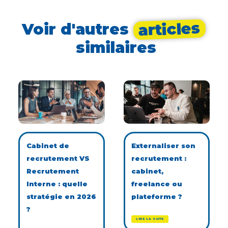
articles
Voir d'autres
similaires
Cabinet de
Externaliser son
recrutement VS
recrutement :
Recrutement
cabinet,
Interne : quelle
freelance ou
stratégie en 2026
plateforme ?
?
LIRE LA SUITE