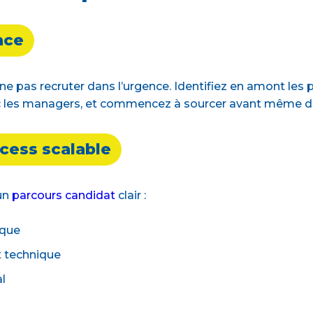
nce
e pas recruter dans l’urgence. Identifiez en amont les 
c les managers, et commencez à sourcer avant même de 
ocess scalable
 un
parcours candidat
clair :
ique
t technique
l