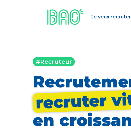
Je veux recruter
#Recruteur
Recrutemen
recruter vi
en croissa