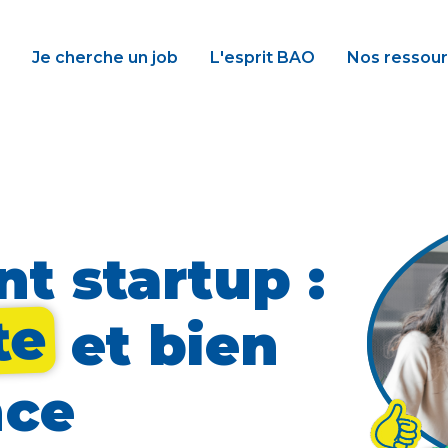
Je cherche un job
L'esprit BAO
Nos ressou
t startup :
te
et bien
nce