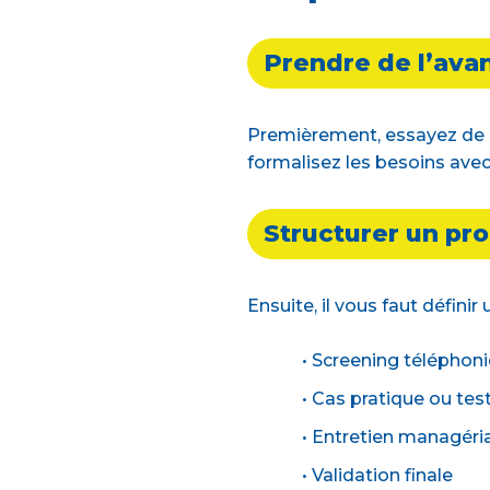
Prendre de l’ava
Premièrement, essayez de n
formalisez les besoins ave
Structurer un pr
Ensuite, il vous faut définir
• Screening téléphon
• Cas pratique ou tes
• Entretien managéria
• Validation finale