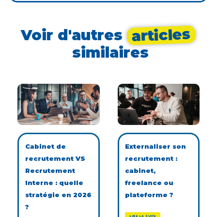
articles
Voir d'autres
similaires
Cabinet de
Externaliser son
recrutement VS
recrutement :
Recrutement
cabinet,
Interne : quelle
freelance ou
stratégie en 2026
plateforme ?
?
LIRE LA SUITE