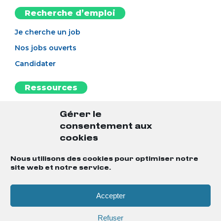
Recherche d’emploi
Je cherche un job
Nos jobs ouverts
Candidater
Ressources
L’esprit BAO
Gérer le
Notre blog
consentement aux
L'antisèche
cookies
Le guide du candidat
Nous utilisons des cookies pour optimiser notre
site web et notre service.
Notre MasterClass
Accepter
Mentions légales
Gestion des cookies
Refuser