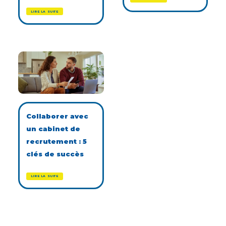
LIRE LA SUITE
Collaborer avec
un cabinet de
recrutement : 5
clés de succès
LIRE LA SUITE