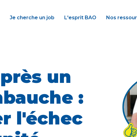
Je cherche un job
L'esprit BAO
Nos ressou
près un
bauche :
r l'échec