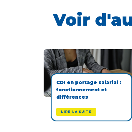
Voir d'a
CDI en portage salarial :
fonctionnement et
différences
LIRE LA SUITE