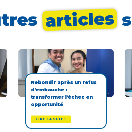
articles
utres
s
Rebondir après un refus
d'embauche :
transformer l'échec en
opportunité
LIRE LA SUITE