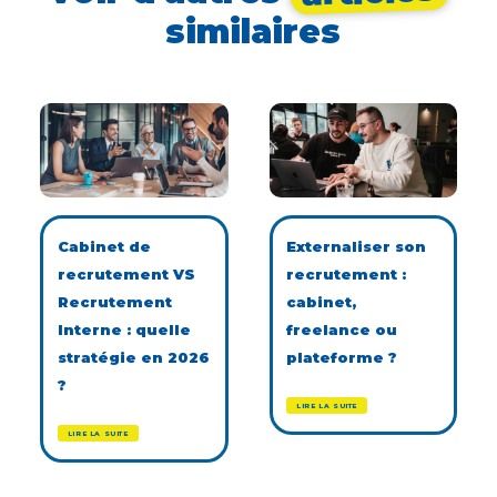
similaires
Cabinet de
Externaliser son
recrutement VS
recrutement :
Recrutement
cabinet,
Interne : quelle
freelance ou
stratégie en 2026
plateforme ?
?
LIRE LA SUITE
LIRE LA SUITE