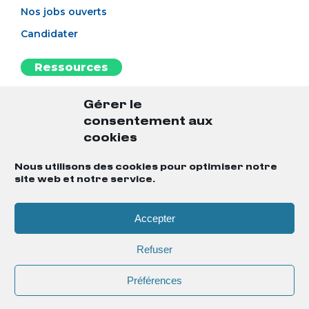
Nos jobs ouverts
Candidater
Ressources
L’esprit BAO
Gérer le
Notre blog
consentement aux
L'antisèche
cookies
Le guide du candidat
Nous utilisons des cookies pour optimiser notre
site web et notre service.
Notre MasterClass
Accepter
Mentions légales
Gestion des cookies
Refuser
Politique de confidentialité
Préférences
Contact